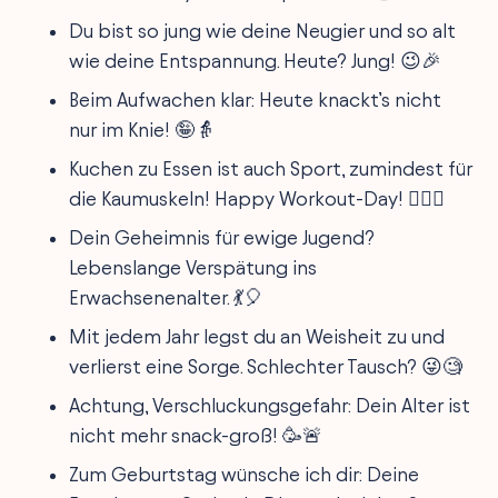
Du bist so jung wie deine Neugier und so alt
wie deine Entspannung. Heute? Jung! 😉🎉
Beim Aufwachen klar: Heute knackt’s nicht
nur im Knie! 🤪👵
Kuchen zu Essen ist auch Sport, zumindest für
die Kaumuskeln! Happy Workout-Day! 🏋️‍♀️🍰
Dein Geheimnis für ewige Jugend?
Lebenslange Verspätung ins
Erwachsenenalter. 💃🎈
Mit jedem Jahr legst du an Weisheit zu und
verlierst eine Sorge. Schlechter Tausch? 😜🧐
Achtung, Verschluckungsgefahr: Dein Alter ist
nicht mehr snack-groß! 🥳🚨
Zum Geburtstag wünsche ich dir: Deine