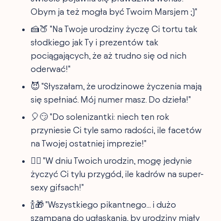
Obym ja też mogła być Twoim Marsjem ;)"
🍰🍑 "Na Twoje urodziny życzę Ci tortu tak
słodkiego jak Ty i prezentów tak
pociągających, że aż trudno się od nich
oderwać!"
😈 "Słyszałam, że urodzinowe życzenia mają
się spełniać. Mój numer masz. Do dzieła!"
🎈😏 "Do solenizantki: niech ten rok
przyniesie Ci tyle samo radości, ile facetów
na Twojej ostatniej imprezie!"
👯‍♀️ "W dniu Twoich urodzin, mogę jedynie
życzyć Ci tylu przygód, ile kadrów na super-
sexy gifsach!"
🍾🎁 "Wszystkiego pikantnego... i dużo
szampana do ugłaskania, by urodziny miały