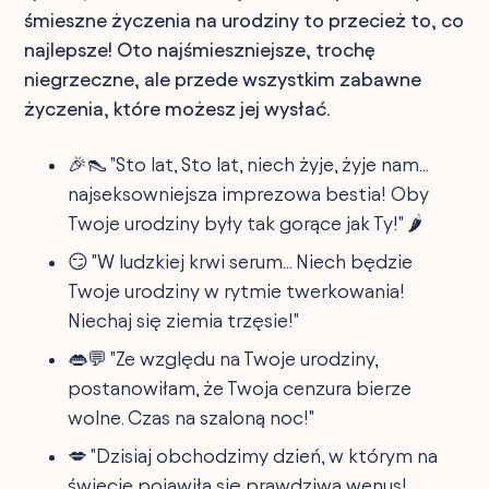
śmieszne życzenia na urodziny to przecież to, co
najlepsze! Oto najśmieszniejsze, trochę
niegrzeczne, ale przede wszystkim zabawne
życzenia, które możesz jej wysłać.
🎉👠 "Sto lat, Sto lat, niech żyje, żyje nam...
najseksowniejsza imprezowa bestia! Oby
Twoje urodziny były tak gorące jak Ty!" 🌶️
😏 "W ludzkiej krwi serum... Niech będzie
Twoje urodziny w rytmie twerkowania!
Niechaj się ziemia trzęsie!"
👄💬 "Ze względu na Twoje urodziny,
postanowiłam, że Twoja cenzura bierze
wolne. Czas na szaloną noc!"
💋 "Dzisiaj obchodzimy dzień, w którym na
świecie pojawiła się prawdziwa wenus!