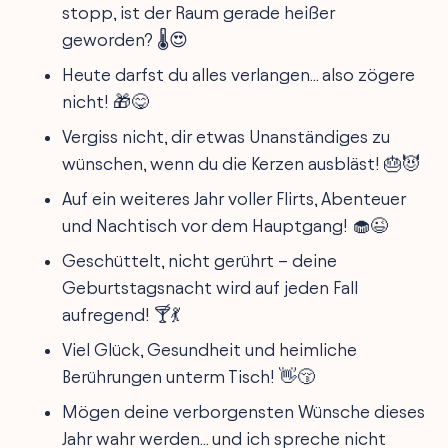
stopp, ist der Raum gerade heißer
geworden? 🌡️😍
Heute darfst du alles verlangen... also zögere
nicht! 🎁😋
Vergiss nicht, dir etwas Unanständiges zu
wünschen, wenn du die Kerzen ausbläst! 🎂😈
Auf ein weiteres Jahr voller Flirts, Abenteuer
und Nachtisch vor dem Hauptgang! 🧁😉
Geschüttelt, nicht gerührt – deine
Geburtstagsnacht wird auf jeden Fall
aufregend! 🍸💃
Viel Glück, Gesundheit und heimliche
Berührungen unterm Tisch! 👋😚
Mögen deine verborgensten Wünsche dieses
Jahr wahr werden... und ich spreche nicht