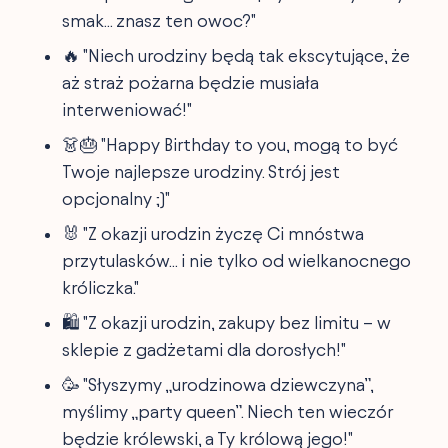
smak... znasz ten owoc?"
🔥 "Niech urodziny będą tak ekscytujące, że
aż straż pożarna będzie musiała
interweniować!"
👗🎂 "Happy Birthday to you, mogą to być
Twoje najlepsze urodziny. Strój jest
opcjonalny ;)"
🐰 "Z okazji urodzin życzę Ci mnóstwa
przytulasków... i nie tylko od wielkanocnego
króliczka."
🛍️ "Z okazji urodzin, zakupy bez limitu – w
sklepie z gadżetami dla dorosłych!"
🥳 "Słyszymy „urodzinowa dziewczyna”,
myślimy „party queen”. Niech ten wieczór
będzie królewski, a Ty królową jego!"