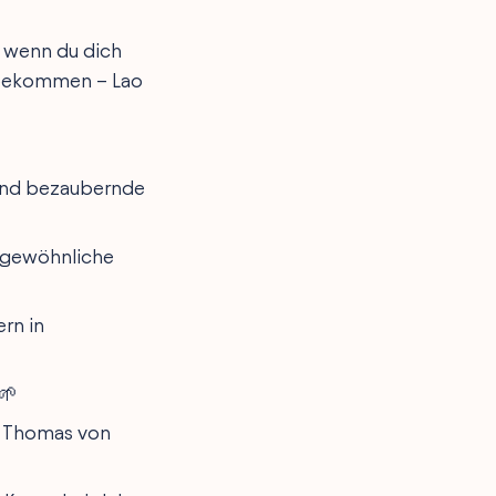
d wenn du dich
g bekommen – Lao
sind bezaubernde
e gewöhnliche
rn in
🌱
 – Thomas von