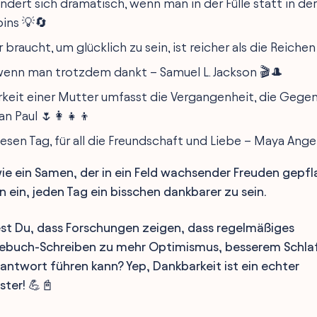
ndert sich dramatisch, wenn man in der Fülle statt in de
ins 💡🔄
braucht, um glücklich zu sein, ist reicher als die Reichen
wenn man trotzdem dankt – Samuel L. Jackson 🎬🎩
keit einer Mutter umfasst die Vergangenheit, die Gege
an Paul 🌷👩‍👧‍👦
esen Tag, für all die Freundschaft und Liebe – Maya Ange
wie ein Samen, der in ein Feld wachsender Freuden gepfl
n ein, jeden Tag ein bisschen dankbarer zu sein.
est Du, dass Forschungen zeigen, dass regelmäßiges
ebuch-Schreiben zu mehr Optimismus, besserem Schlaf
ntwort führen kann? Yep, Dankbarkeit ist ein echter
ter! 💪📓