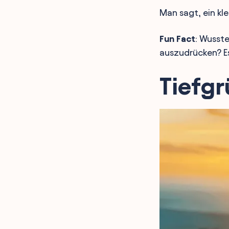
Man sagt, ein kl
Fun Fact
: Wusste
auszudrücken? Es 
Tiefgr