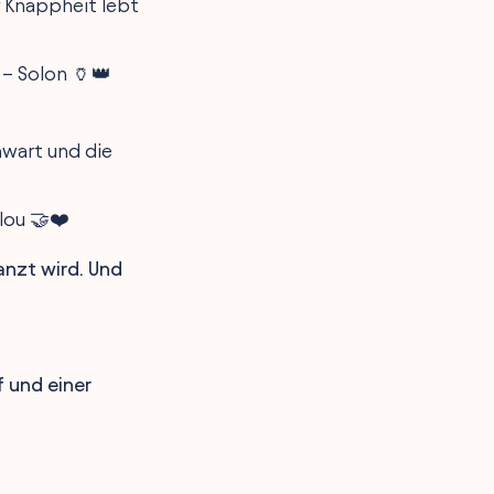
r Knappheit lebt
 – Solon 🏺👑
nwart und die
lou 🤝❤️
anzt wird. Und
 und einer