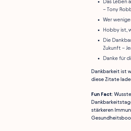
Das Leben ä
– Tony Robb
Wer weniger 
Hobby ist, 
Die Dankbar
Zukunft – Je
Danke für di
Dankbarkeit ist 
diese Zitate lade
Fun Fact
: Wusst
Dankbarkeitstag
stärkeren Immuna
Gesundheitsboos