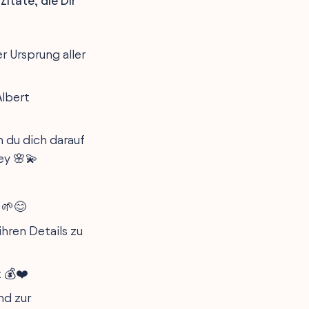
itate, die Dir
r Ursprung aller
Albert
n du dich darauf
ey 🌸💫
 🌱😊
ihren Details zu
t 💰❤️
nd zur