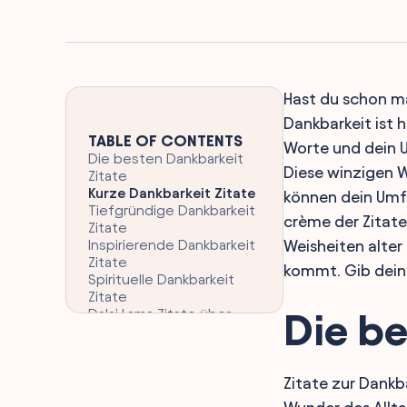
Hast du schon ma
Dankbarkeit ist h
TABLE OF CONTENTS
Worte und dein U
Die besten Dankbarkeit
Diese winzigen 
Zitate
Kurze Dankbarkeit Zitate
können dein Umfe
Tiefgründige Dankbarkeit
crème der Zitat
Zitate
Inspirierende Dankbarkeit
Weisheiten alter
Zitate
kommt. Gib deine
Spirituelle Dankbarkeit
Zitate
Dalai Lama Zitate über
Die be
Dankbarkeit
Buddha Weisheiten zu
Dankbarkeit
Zitate zur Dankb
Dankbarkeit gegenüber
Eltern Zitate