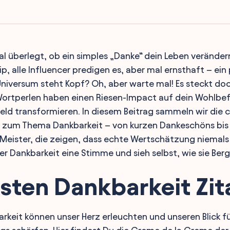
l überlegt, ob ein simples „Danke“ dein Leben verändern
ip, alle Influencer predigen es, aber mal ernsthaft – ein
niversum steht Kopf? Oh, aber warte mal! Es steckt do
Wortperlen haben einen Riesen-Impact auf dein Wohlbe
ld transformieren. In diesem Beitrag sammeln wir die 
e zum Thema Dankbarkeit – von kurzen Dankeschöns bis 
 Meister, die zeigen, dass echte Wertschätzung niemal
r Dankbarkeit eine Stimme und sieh selbst, wie sie Berg
sten Dankbarkeit Zit
arkeit können unser Herz erleuchten und unseren Blick fü