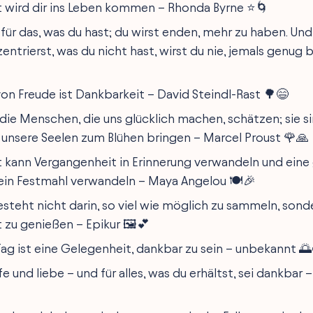
 wird dir ins Leben kommen – Rhonda Byrne ⭐🌀
 für das, was du hast; du wirst enden, mehr zu haben. Un
zentrierst, was du nicht hast, wirst du nie, jemals genu
von Freude ist Dankbarkeit – David Steindl-Rast 🌳😄
die Menschen, die uns glücklich machen, schätzen; sie 
e unsere Seelen zum Blühen bringen – Marcel Proust 🌹🙏
 kann Vergangenheit in Erinnerung verwandeln und ein
 ein Festmahl verwandeln – Maya Angelou 🍽️🎉
steht nicht darin, so viel wie möglich zu sammeln, sonde
 zu genießen – Epikur 🖼️💕
Tag ist eine Gelegenheit, dankbar zu sein – unbekannt 🌅
e und liebe – und für alles, was du erhältst, sei dankbar