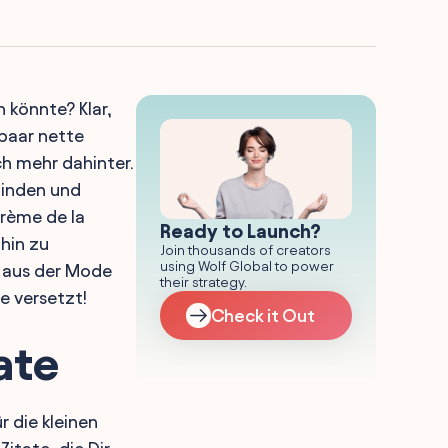
 könnte? Klar,
 paar nette
ch mehr dahinter.
finden und
crème de la
Ready to Launch?
hin zu
Join thousands of creators
using Wolf Global to power
s aus der Mode
their strategy.
e versetzt!
Check it Out
ate
r die kleinen