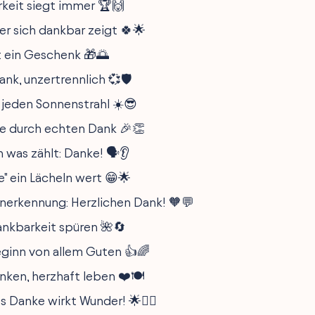
keit siegt immer 🏆🙌
er sich dankbar zeigt 🍀🌟
st ein Geschenk 🎁🌅
ank, unzertrennlich 💞🛡
 jeden Sonnenstrahl ☀️😎
e durch echten Dank 🎉👏
 was zählt: Danke! 🗣👂
e" ein Lächeln wert 😁🌟
nerkennung: Herzlichen Dank! 🧡💬
ankbarkeit spüren 🌺🔄
eginn von allem Guten 👍🌈
nken, herzhaft leben ❤️🍽
s Danke wirkt Wunder! 🌟🧙‍♂️