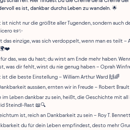
gs schärfen. Hier findest Du die Creme de la Creme der Z
ervoll es ist, dankbar durchs Leben zu wandeln. 🌟
ist nicht nur die größte aller Tugenden, sondern auch de
Cicero 📜✨
t das einzige, was sich verdoppelt, wenn man es teilt – 
🌍❤️
 für das, was du hast; du wirst am Ende mehr haben. Wen
t, was dir fehlt, wirst du nie genug haben – Oprah Winfr
ist die beste Einstellung – William Arthur Ward 🙌🌈
ankbarkeit aussäen, ernten wir in Freude – Robert Brault
 im Leben dankbar zu sein, heißt, die Geschichte mit all 
id Steindl-Rast 📖🔍
eichtum ist, reich an Dankbarkeit zu sein – Roy T. Bennet
kbarkeit du für dein Leben empfindest, desto mehr Gru