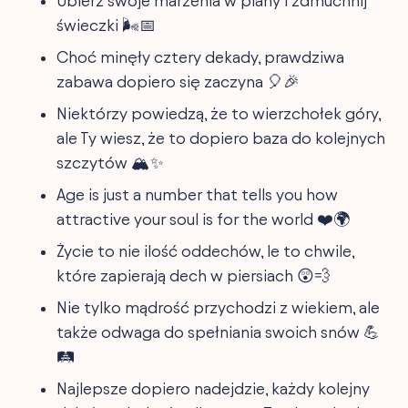
Ubierz swoje marzenia w plany i zdmuchnij
świeczki 🌬️📅
Choć minęły cztery dekady, prawdziwa
zabawa dopiero się zaczyna 🎈🎉
Niektórzy powiedzą, że to wierzchołek góry,
ale Ty wiesz, że to dopiero baza do kolejnych
szczytów 🏔️✨
Age is just a number that tells you how
attractive your soul is for the world ❤️🌍
Życie to nie ilość oddechów, le to chwile,
które zapierają dech w piersiach 😲💨
Nie tylko mądrość przychodzi z wiekiem, ale
także odwaga do spełniania swoich snów 💪
🛤️
Najlepsze dopiero nadejdzie, każdy kolejny