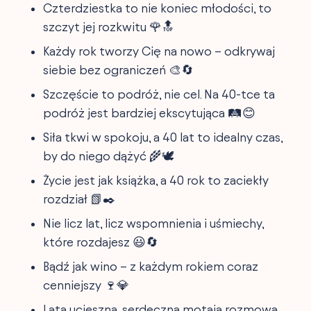
Czterdziestka to nie koniec młodości, to
szczyt jej rozkwitu 🌹🔝
Każdy rok tworzy Cię na nowo – odkrywaj
siebie bez ograniczeń 🎨🔄
Szczęście to podróż, nie cel. Na 40-tce ta
podróż jest bardziej ekscytująca 🛤😊
Siła tkwi w spokoju, a 40 lat to idealny czas,
by do niego dążyć 🌾🕊
Życie jest jak książka, a 40 rok to zaciekły
rozdział 📗✒️
Nie licz lat, licz wspomnienia i uśmiechy,
które rozdajesz 😃🔄
Bądź jak wino – z każdym rokiem coraz
cenniejszy 🍷💎
Lata ucieszną, serdeczną motają rozmową