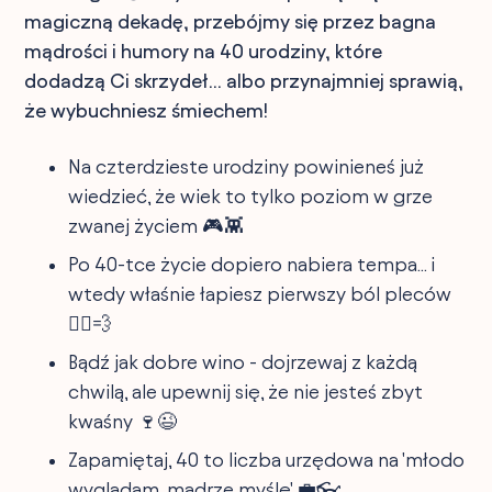
magiczną dekadę, przebójmy się przez bagna
mądrości i humory na 40 urodziny, które
dodadzą Ci skrzydeł... albo przynajmniej sprawią,
że wybuchniesz śmiechem!
Na czterdzieste urodziny powinieneś już
wiedzieć, że wiek to tylko poziom w grze
zwanej życiem 🎮👾
Po 40-tce życie dopiero nabiera tempa... i
wtedy właśnie łapiesz pierwszy ból pleców
🏃‍♂️💨
Bądź jak dobre wino - dojrzewaj z każdą
chwilą, ale upewnij się, że nie jesteś zbyt
kwaśny 🍷😉
Zapamiętaj, 40 to liczba urzędowa na 'młodo
wyglądam, mądrze myślę' 💼👓