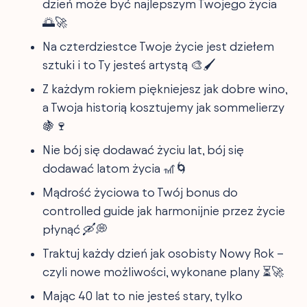
dzień może być najlepszym Twojego życia
🌅🚀
Na czterdziestce Twoje życie jest dziełem
sztuki i to Ty jesteś artystą 🎨🖌️
Z każdym rokiem piękniejesz jak dobre wino,
a Twoja historią kosztujemy jak sommelierzy
🍇🍷
Nie bój się dodawać życiu lat, bój się
dodawać latom życia 🎢🌀
Mądrość życiowa to Twój bonus do
controlled guide jak harmonijnie przez życie
płynąć 🛶💭
Traktuj każdy dzień jak osobisty Nowy Rok –
czyli nowe możliwości, wykonane plany ⏳🚀
Mając 40 lat to nie jesteś stary, tylko