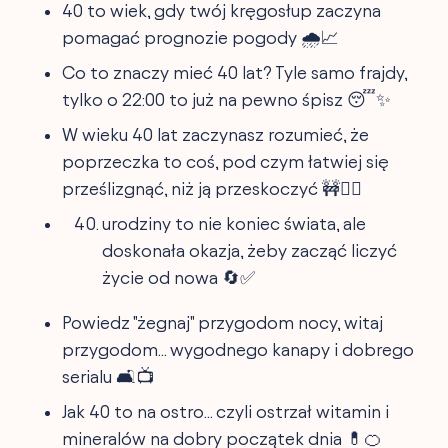
40 to wiek, gdy twój kręgosłup zaczyna
pomagać prognozie pogody 🌧️📈
Co to znaczy mieć 40 lat? Tyle samo frajdy,
tylko o 22:00 to już na pewno śpisz 😴✨
W wieku 40 lat zaczynasz rozumieć, że
poprzeczka to coś, pod czym łatwiej się
prześlizgnąć, niż ją przeskoczyć 🚧🤸‍♂️
urodziny to nie koniec świata, ale
doskonała okazja, żeby zacząć liczyć
życie od nowa 🔄✅
Powiedz "żegnaj" przygodom nocy, witaj
przygodom... wygodnego kanapy i dobrego
serialu 🛋️📺
Jak 40 to na ostro... czyli ostrzał witamin i
mineralów na dobry początek dnia 💊🍊