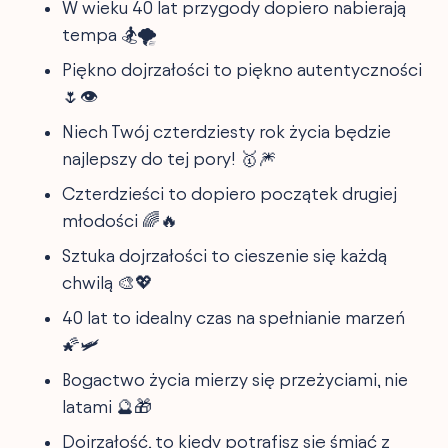
W wieku 40 lat przygody dopiero nabierają
tempa 🏂🌪
Piękno dojrzałości to piękno autentyczności
🌷👁️
Niech Twój czterdziesty rok życia będzie
najlepszy do tej pory! 🥇🎆
Czterdzieści to dopiero początek drugiej
młodości 🌈🔥
Sztuka dojrzałości to cieszenie się każdą
chwilą 🎨💖
40 lat to idealny czas na spełnianie marzeń
🌠🛩
Bogactwo życia mierzy się przeżyciami, nie
latami 🔮🎁
Dojrzałość, to kiedy potrafisz się śmiać z