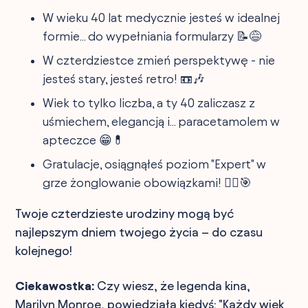
W wieku 40 lat medycznie jesteś w idealnej
formie... do wypełniania formularzy 📝😅
W czterdziestce zmień perspektywę - nie
jesteś stary, jesteś retro! 📼🎶
Wiek to tylko liczba, a ty 40 zaliczasz z
uśmiechem, elegancją i... paracetamolem w
apteczce 😁💊
Gratulacje, osiągnąłeś poziom "Expert" w
grze żonglowanie obowiązkami! 🤹‍♂️🎯
Twoje czterdzieste urodziny mogą być
najlepszym dniem twojego życia – do czasu
kolejnego!
Ciekawostka:
Czy wiesz, że legenda kina,
Marilyn Monroe, powiedziała kiedyś: "Każdy wiek