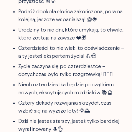
przyszłość 📅💡
Podróż dookoła słońca zakończona, pora na
kolejną, jeszcze wspanialszą! 🎂🌟
Urodziny to nie dni, które umykają, to chwile,
które zostają na zawsze ❤️🎁
Czterdzieści to nie wiek, to doświadczenie –
a ty jesteś ekspertem życia! 💪😎
Życie zaczyna się po czterdziestce –
dotychczas było tylko rozgrzewką! 🏃‍♂️✨
Niech czterdziestka będzie początkiem
nowych, ekscytujących rozdziałów 📚🔮
Cztery dekady rozwijania skrzydeł, czas
wzbić się na wyższe loty! 🦅🌅
Dziś nie jesteś starszy, jesteś tylko bardziej
wyrafinowany 🎩👌