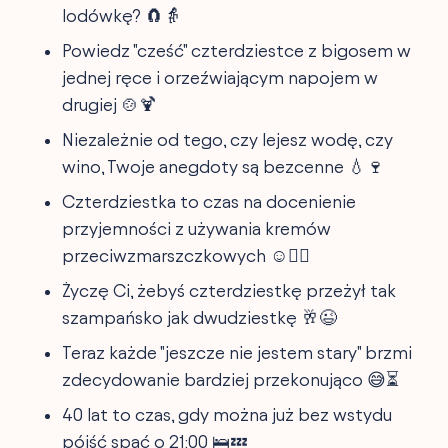
lodówkę? 🧲👵
Powiedz "cześć" czterdziestce z bigosem w
jednej ręce i orzeźwiającym napojem w
drugiej 🍲🍹
Niezależnie od tego, czy lejesz wodę, czy
wino, Twoje anegdoty są bezcenne 💧🍷
Czterdziestka to czas na docenienie
przyjemności z używania kremów
przeciwzmarszczkowych ☺️🤷‍♂️
Życzę Ci, żebyś czterdziestkę przeżył tak
szampańsko jak dwudziestkę 🥂😉
Teraz każde "jeszcze nie jestem stary" brzmi
zdecydowanie bardziej przekonująco 😅⏳
40 lat to czas, gdy można już bez wstydu
pójść spać o 21:00 🛌💤