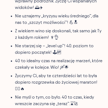
wprawny podróżnik. Życzę Ci wspaniałych
widoków! 🌅✈️
Nie uznajemy „kryzysu wieku średniego”, dla
nas to „szczyt możliwości”! 💪🔝
Z wiekiem wino się doskonali, tak samo jak Ty
z każdym rokiem! 🍷👌
Nie starzej się – „level up”! 40. poziom to
dopiero początek! 🕹️🆙
40 to idealny czas na realizację marzeń, które
czekały w kolejce. Wio! 🛶🌟
Życzymy Ci, aby te czterdzieści lat to była
dopiero rozgrzewka do życiowej maraton!
🏃‍♂️🔥
Nie myśl o tym, co było. 40 to czas, kiedy
wreszcie zaczyna się „teraz”. ⌛🚀