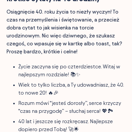
Osiągnięcie 40. roku życia to niezły wyczyn! To
czas na przemyślenia i świętowanie, a przecież
dobra cytat to jak wisienka na torcie
urodzinowym. Nic więc dziwnego, że szukasz
czegoś, co wpasuje się w kartkę albo toast, tak?
Proszę bardzo, krótkie i celne!
Życie zaczyna się po czterdziestce. Witaj w
najlepszym rozdziale! 📚✨
Wiek to tylko liczba, a Ty udowadniasz, że 40.
to nowe 20! 🔥🎉
Rozum mówi “jesteś dorosły”, serce krzyczy
“czas na przygodę” – słuchaj serca! 💖🏞️
40 lat i jeszcze się rozkręcasz. Najlepsze
dopiero przed Tobą! 🚀🌟