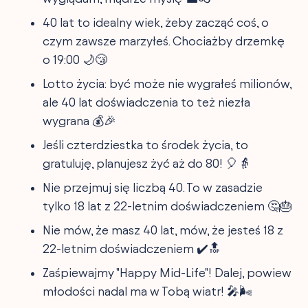
40 lat to idealny wiek, żeby zacząć coś, o
czym zawsze marzyłeś. Chociażby drzemkę
o 19:00 🌙😴
Lotto życia: być może nie wygrałeś milionów,
ale 40 lat doświadczenia to też niezła
wygrana 💰🎉
Jeśli czterdziestka to środek życia, to
gratuluję, planujesz żyć aż do 80! 🎈👵
Nie przejmuj się liczbą 40. To w zasadzie
tylko 18 lat z 22-letnim doświadczeniem 🤔🎂
Nie mów, że masz 40 lat, mów, że jesteś 18 z
22-letnim doświadczeniem ✔️🔝
Zaśpiewajmy "Happy Mid-Life"! Dalej, powiew
młodości nadal ma w Tobą wiatr! 🎤🌬️