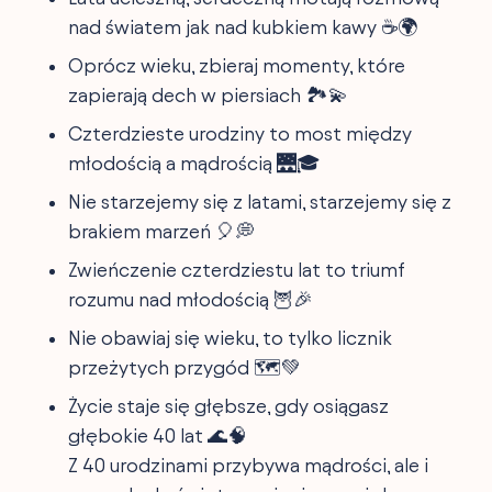
nad światem jak nad kubkiem kawy ☕️🌍
Oprócz wieku, zbieraj momenty, które
zapierają dech w piersiach 🏞️💫
Czterdzieste urodziny to most między
młodością a mądrością 🌉🎓
Nie starzejemy się z latami, starzejemy się z
brakiem marzeń 🎈💭
Zwieńczenie czterdziestu lat to triumf
rozumu nad młodością 🦉🎉
Nie obawiaj się wieku, to tylko licznik
przeżytych przygód 🗺️💚
Życie staje się głębsze, gdy osiągasz
głębokie 40 lat 🌊🧠
Z 40 urodzinami przybywa mądrości, ale i