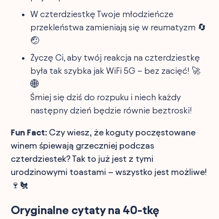
W czterdziestkę Twoje młodzieńcze
przekleństwa zamieniają się w reumatyzm 🔄
🤕
Życzę Ci, aby twój reakcja na czterdziestkę
była tak szybka jak WiFi 5G – bez zacięć! 🚀
🌐
Śmiej się dziś do rozpuku i niech każdy
następny dzień będzie równie beztroski!
Fun Fact:
Czy wiesz, że koguty poczęstowane
winem śpiewają grzeczniej podczas
czterdziestek? Tak to już jest z tymi
urodzinowymi toastami – wszystko jest możliwe!
🍷🐔
Oryginalne cytaty na 40-tkę