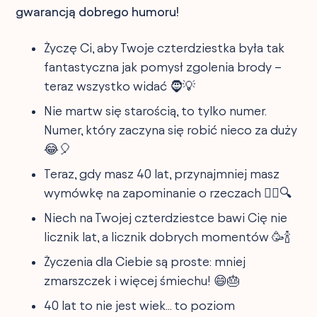
gwarancją dobrego humoru!
Życzę Ci, aby Twoje czterdziestka była tak
fantastyczna jak pomysł zgolenia brody –
teraz wszystko widać 🧔💡
Nie martw się starością, to tylko numer.
Numer, który zaczyna się robić nieco za duży
😂🎈
Teraz, gdy masz 40 lat, przynajmniej masz
wymówkę na zapominanie o rzeczach 🤷‍♂️🔍
Niech na Twojej czterdziestce bawi Cię nie
licznik lat, a licznik dobrych momentów 🥳🍾
Życzenia dla Ciebie są proste: mniej
zmarszczek i więcej śmiechu! 😄🎂
40 lat to nie jest wiek... to poziom