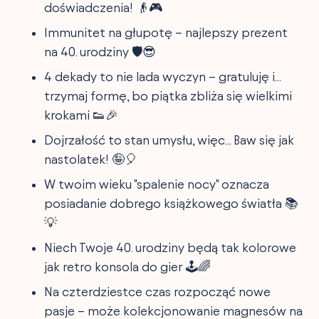
doświadczenia! 👴🎮
Immunitet na głupotę – najlepszy prezent
na 40. urodziny 🛡️😎
4 dekady to nie lada wyczyn – gratuluję i...
trzymaj formę, bo piątka zbliża się wielkimi
krokami 👟🎉
Dojrzałość to stan umysłu, więc... Baw się jak
nastolatek! 🤪🎈
W twoim wieku "spalenie nocy" oznacza
posiadanie dobrego książkowego światła 📚
💡
Niech Twoje 40. urodziny będą tak kolorowe
jak retro konsola do gier 🕹️🌈
Na czterdziestce czas rozpocząć nowe
pasje – może kolekcjonowanie magnesów na