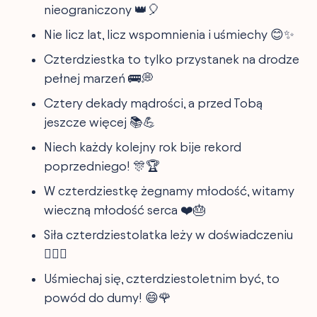
nieograniczony 👑🎈
Nie licz lat, licz wspomnienia i uśmiechy 😊✨
Czterdziestka to tylko przystanek na drodze
pełnej marzeń 🚌💭
Cztery dekady mądrości, a przed Tobą
jeszcze więcej 📚💪
Niech każdy kolejny rok bije rekord
poprzedniego! 🎊🏆
W czterdziestkę żegnamy młodość, witamy
wieczną młodość serca ❤️🎂
Siła czterdziestolatka leży w doświadczeniu
🏋️‍♂️💡
Uśmiechaj się, czterdziestoletnim być, to
powód do dumy! 😄🌹