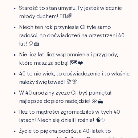
Starość to stan umysłu, Ty jesteś wiecznie
młody duchem! 🧘‍♂️🌈
Niech ten rok przyniesie Ci tyle samo
radości, co doświadczeń na przestrzeni 40
lat! 🎈🍰
Nie licz lat, licz wspomnienia i przygody,
które masz za sobą! 🗺️❤️
40 to nie wiek, to doświadczenie i to właśnie
należy świętować! 🥂🎊
W 40 urodziny zycze Ci, byś pamiętał:
najlepsze dopiero nadejdzie! 🌼🏔️
Ileż to mądrości zgromadziłeś w tych 40
latach! Niech się dzieli i rośnie! 🧠✨
Życie to piękna podróż, a 40-latek to