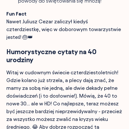
powody do świętowania się mnożą!
Fun Fact
Nawet Juliusz Cezar zaliczył kiedyś
czterdziestkę, więc w doborowym towarzystwie
jesteś! 🎂👑
Humorystyczne cytaty na 40
urodziny
Witaj w cudownym świecie czterdziestoletnich!
Gdzie kolano już strzela, a plecy dają znać, że
mamy za sobą nie jedną, ale dwie dekady pełne
doświadczeń (i to dosłownie!). Mówią, że 40 to
nowe 30... ale w HD! Co najlepsze, teraz możesz
być jeszcze bardziej nieprzewidywalny - przecież
za wszystko możesz zwalić na kryzys wieku
średniego. 😂 Aby dobrze rozpocząć tą