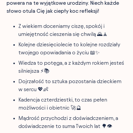
powera na te wyjątkowe urodziny. Niech każde
słowo otula Cię jak ciepły koc refleksji!
Z wiekiem doceniamy ciszę, spokój i
umiejętność cieszenia się chwilą 🌄🧘
Kolejne dziesięciolecie to kolejne rozdziały
twojego opowiadania o życiu 📖✨
Wiedza to potęga, a z każdym rokiem jesteś
silniejsza ⚡️📚
Dojrzałość to sztuka pozostania dzieckiem
w sercu 💖👶
Kadencja czterdziestki, to czas pełen
możliwości i obietnic 🚀🔮
Mądrość przychodzi z doświadczeniem, a
doświadczenie to suma Twoich lat 🌳👁