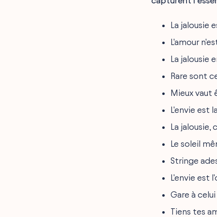
capturent l’essen
Maximes sur les relations
toxiques
Répliques sur la jalousie
La jalousie e
professionnelle
L'amour n'es
Adages sur l'entourage
envieux
La jalousie 
Conseils pour la jalousie
familiale
Rare sont ce
Humour en citations sur la
jalousie
Mieux vaut 
Citation jalousie sagesse
positive
L'envie est 
Stratégies anti-jalousie
maladive
La jalousie, 
FAQ
Le soleil mêm
Final Words
Stringe ades
L'envie est 
Gare à celui 
Tiens tes am