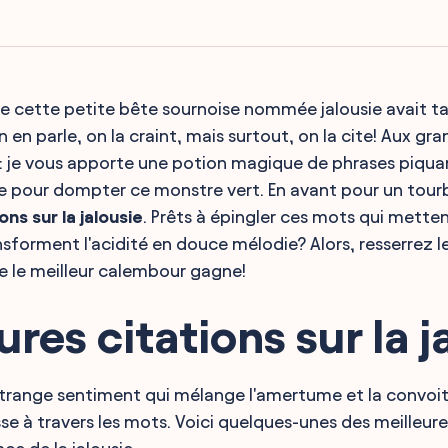
ue cette petite bête sournoise nommée jalousie avait t
 en parle, on la craint, mais surtout, on la cite! Aux gr
: je vous apporte une potion magique de phrases piqua
 pour dompter ce monstre vert. En avant pour un tourb
ons sur la jalousie
. Prêts à épingler ces mots qui metten
nsforment l'acidité en douce mélodie? Alors, resserrez l
ue le meilleur calembour gagne!
ures citations sur la j
 étrange sentiment qui mélange l'amertume et la convoit
se à travers les mots. Voici quelques-unes des meilleure