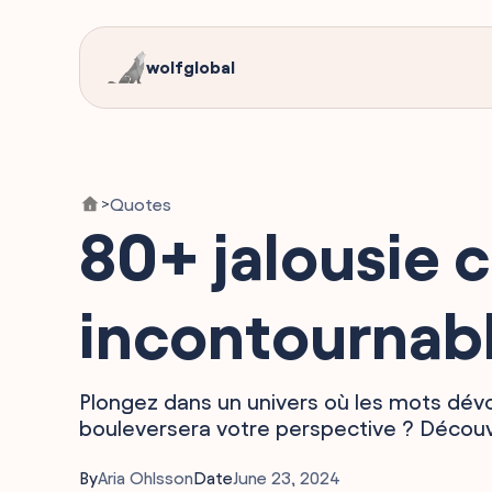
wolfglobal
Quotes
>
80+ jalousie c
incontournabl
Plongez dans un univers où les mots dévoi
bouleversera votre perspective ? Découvr
By
Aria Ohlsson
Date
June 23, 2024