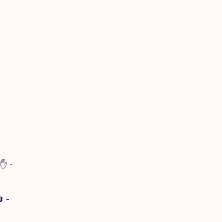
✋ -
 -