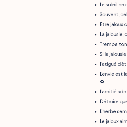
Le soleil ne 
Souvent, cel
Etre jaloux 
La jalousie,
Trempe ton 
Si la jalousi
Fatigué d'êt
L'envie est
♻️
L'amitié adm
Détruire que
L'herbe semb
Le jaloux aim