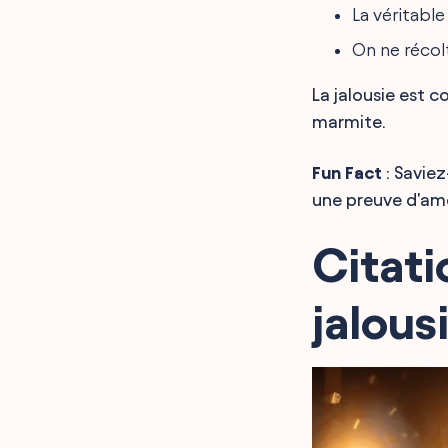
La véritable
On ne récolt
La jalousie est 
marmite.
Fun Fact
: Saviez
une preuve d'am
Citati
jalous