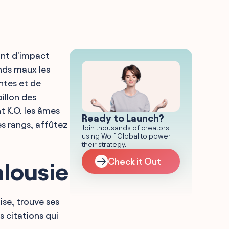
ant d'impact
ands maux les
ntes et de
illon des
t K.O. les âmes
Ready to Launch?
es rangs, affûtez
Join thousands of creators
using Wolf Global to power
their strategy.
Check it Out
alousie
ise, trouve ses
s citations qui