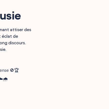
ousie
nant attiser des
t éclat de
ong discours.
sie.
mpense 🚫🏆
☁️🌧️