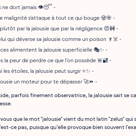
x ne dort jamais 👁️😴 -
de malignité s'attaque à tout ce qui bouge 🧟🎯 -
lutôt par la jalousie que par la négligence 😠🚧 -
elui qui déverse sa jalousie comme un poison 🍷☠️ -
es alimentent la jalousie superficielle 🎭✨ -
 es la peur de perdre ce que l’on possède 🚨🔐 -
es étoiles, la jalousie peut surgir ⭐✨ -
alousie un moteur pour te dépasser 🚀⏩ -
ide, parfois finement observatrice, la jalousie sait se c
esse.
ous que le mot "jalousie" vient du mot latin "zelus" qui s
 n'est-ce pas, puisque qu’elle provoque bien souvent l'e