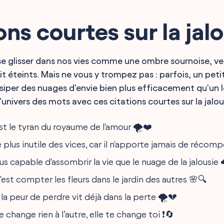
ons courtes sur la jal
 se glisser dans nos vies comme une ombre sournoise, ve
t éteints. Mais ne vous y trompez pas : parfois, un peti
siper des nuages d'envie bien plus efficacement qu'un l
univers des mots avec ces citations courtes sur la jalou
est le tyran du royaume de l'amour 🌪️❤️
le plus inutile des vices, car il n'apporte jamais de réco
lus capable d'assombrir la vie que le nuage de la jalousie 
 c'est compter les fleurs dans le jardin des autres 🌸🔍
 la peur de perdre vit déjà dans la perte 🌪️💔
ne change rien à l’autre, elle te change toi ❗🔄