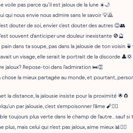
se voile pas parce qu’il est jaloux de la lune ☀️🌙
ui qui nous envie nous admire sans le savoir 💡🙇
c'est douter de soi, envier c'est douter des autres 😉👥
 c'est souvent d'anticiper une douleur inexistante 🚫🔮
pain dans ta soupe, pas dans la jalousie de ton voisin 
e avait un visage, elle serait le portrait de la discorde 👤💢
re jaloux? Repose-toi dans l'admiration 🛌👏
 la chose la mieux partagée au monde, et pourtant, perso
et la distance, la jalousie insiste pour la proximité 🌟🧲
lqu'un par jalousie, c'est s'empoisonner l'âme 🧨🙅‍♌️
le toujours plus verte dans le champ de l'autre... sauf si t
e plus, mais celui qui n'est pas jaloux, aime mieux 📊❤️‍🔥