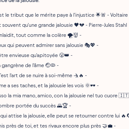
ce de la jalousie.
st le tribut que le mérite paye à l'injustice 🌟🚨 - Voltaire
t souvent qu'une grande jalousie 🖤💔 - Pierre-Jules Stahl
enlaidit, tout comme la colère 🌪️👹 -
ux qui peuvent admirer sans jalousie 🎭💖 -
être envieuse qu'apitoyée 😤👑 -
la gangrène de l'âme 🤕🦠 -
c’est l'art de se nuire à soi-même 🤺🔥 -
e a ses taches, et la jalousie les vois 🌞🕶️ -
so la mia mano, amico, con la jalousie nel tuo cuore 🇮
l'ombre portée du succès 🌄🏆 -
qui attise la jalousie, elle peut se retourner contre lui 🔥
is près de toi, et tes rivaux encore plus près 🤝💼 -