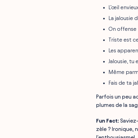
L’œil envieu
La jalousie 
On offense p
Triste est c
Les apparenc
Jalousie, tu
Même parmi l
Fais de ta j
Parfois un peu ac
plumes de la sag
Fun Fact:
Saviez-v
zèle ? Ironique,
l'enthousiasme!