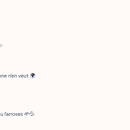
✨
nne n'en veut 🌍
u l'arroses 🌱💦