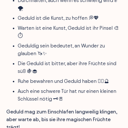
Durchhalten, auch wenn es schwierig wird ✊
🌪️
Geduld ist die Kunst, zu hoffen 💭💖
Warten ist eine Kunst, Geduld ist ihr Pinsel 🎨
⏱️
Geduldig sein bedeutet, an Wunder zu
glauben 🦄✨
Die Geduld ist bitter, aber ihre Früchte sind
süß 🍇🧁
Ruhe bewahren und Geduld haben 🧘‍♀️🔮
Auch eine schwere Tür hat nur einen kleinen
Schlüssel nötig 🗝️🚪
Geduld mag zum Einschlafen langweilig klingen,
aber warte ab, bis sie ihre magischen Früchte
trägt!