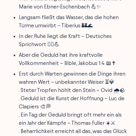
Marie von Ebner-Eschenbach 💪✨
Langsam fließt das Wasser, das die hohen
Türme umwirbt – Tiberius 🏰🌊
In der Ruhe liegt die Kraft – Deutsches
Sprichwort 🧘‍♂️💪
Aber die Geduld hat ihre kraftvolle
Vollkommenheit – Bible, Jakobus 1:4 📖✝️
Erst durch Warten gewinnen die Dinge ihren
wahren Wert – unbekannter Weiser ⏳💎
. Steter Tropfen höhlt den Stein – Ovid 🌧️🪨
. Geduld ist die Kunst der Hoffnung – Luc de
Clapiers 🎨💭
. Ein Tag der Geduld bringt oft mehr ein als
ein Jahr der Kämpfe – Thomas Fuller ☀️⚔️
. Beharrlichkeit erreicht all das, was das Glück