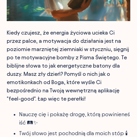
Kiedy czujesz, że energia życiowa ucieka Ci
przez palce, a motywacja do działania jest na
poziomie marzniętej ziemniaki w styczniu, sięgnij
po te motywacyjne bomby z Pisma Świętego. Te
biblijne słowa to jak energetyczne batony dla
duszy. Masz zły dzień? Pomyśl o nich jak o
emotikonkach od Boga, które wyśle Ci
bezpośrednio na Twoją wewnętrzną aplikację
"feel-good". Łap więc te perełki!
Nauczę cię i pokażę drogę, którą powinieneś
iść 🛤️✨
Twój słowo jest pochodnią dla moich stóp 🕯️