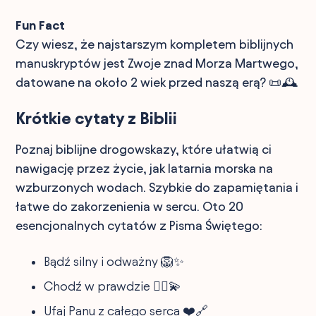
Fun Fact
Czy wiesz, że najstarszym kompletem biblijnych
manuskryptów jest Zwoje znad Morza Martwego,
datowane na około 2 wiek przed naszą erą? 📜🕰️
Krótkie cytaty z Biblii
Poznaj biblijne drogowskazy, które ułatwią ci
nawigację przez życie, jak latarnia morska na
wzburzonych wodach. Szybkie do zapamiętania i
łatwe do zakorzenienia w sercu. Oto 20
esencjonalnych cytatów z Pisma Świętego:
Bądź silny i odważny 🦁✨
Chodź w prawdzie 🚶‍♂️💫
Ufaj Panu z całego serca ❤️🔗