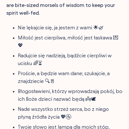
are bite-sized morsels of wisdom to keep your
spirit well-fed.
Nie lękajcie się, ja jestem z wami 🌟🌿
Miłość jest cierpliwa, miłość jest łaskawa 💌
💖
Radujcie się nadzieją, bądźcie cierpliwi w
ucisku 🌈⏳
Proście, a będzie wam dane; szukajcie, a
znajdziecie 🔍🚪
Błogosławieni, którzy wprowadzają pokój, bo
ich Boże dzieci nazwać będą 👼🕊
Nade wszystko strzeż serca, bo z niego
płyną źródła życia 💖🚰
Twoje słowo jest lampą dla moich stóp,