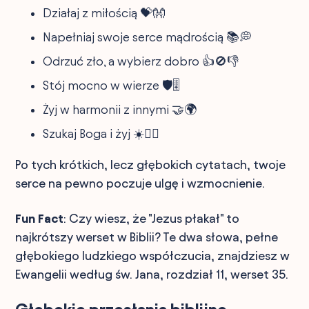
Działaj z miłością 💝👐
Napełniaj swoje serce mądrością 📚💭
Odrzuć zło, a wybierz dobro 👍🚫👎
Stój mocno w wierze 🛡️🎚️
Żyj w harmonii z innymi 🤝🌍
Szukaj Boga i żyj ☀️🧘‍♂️
Po tych krótkich, lecz głębokich cytatach, twoje
serce na pewno poczuje ulgę i wzmocnienie.
Fun Fact
: Czy wiesz, że "Jezus płakał" to
najkrótszy werset w Biblii? Te dwa słowa, pełne
głębokiego ludzkiego współczucia, znajdziesz w
Ewangelii według św. Jana, rozdział 11, werset 35.