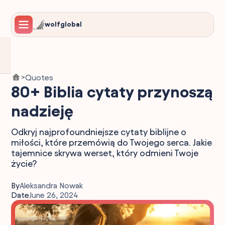
wolfglobal
Quotes
>
80+ Biblia cytaty przynoszą
nadzieję
Odkryj najprofoundniejsze cytaty biblijne o
miłości, które przemówią do Twojego serca. Jakie
tajemnice skrywa werset, który odmieni Twoje
życie?
By
Aleksandra Nowak
Date
June 26, 2024