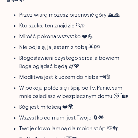
Przez wiarę możesz przenosić góry 🏔️🙏
Kto szuka, ten znajdzie 🔍✨
Miłość pokona wszystko ❤️💪
Nie bój się, ja jestem z tobą 🌟👐
Błogosławieni czystego serca, albowiem
Boga oglądać będą 🌿💖
Modlitwa jest kluczem do nieba 🗝️🛐
W pokoju połóż się i śpij, bo Ty, Panie, sam
mnie osiedlasz w bezpiecznym domu 😴🏡
Bóg jest miłością ❤️🌍
Wszystko co mam, jest Twoje 🔄🌟
Twoje słowo lampą dla moich stóp 💡👣