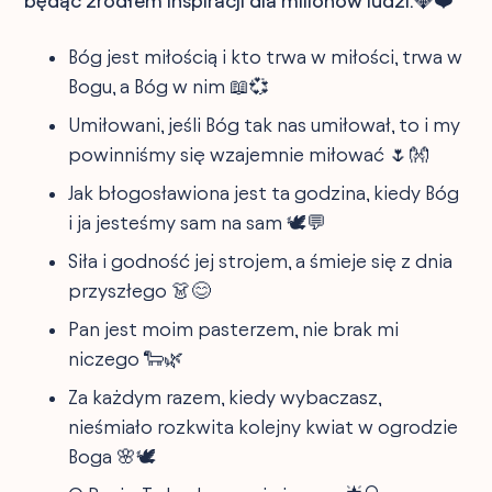
będąc źródłem inspiracji dla milionów ludzi.💎❤️
Bóg jest miłością i kto trwa w miłości, trwa w
Bogu, a Bóg w nim 📖💞
Umiłowani, jeśli Bóg tak nas umiłował, to i my
powinniśmy się wzajemnie miłować 🌷👐
Jak błogosławiona jest ta godzina, kiedy Bóg
i ja jesteśmy sam na sam 🕊️💬
Siła i godność jej strojem, a śmieje się z dnia
przyszłego 👗😊
Pan jest moim pasterzem, nie brak mi
niczego 🐑🌿
Za każdym razem, kiedy wybaczasz,
nieśmiało rozkwita kolejny kwiat w ogrodzie
Boga 🌸🕊