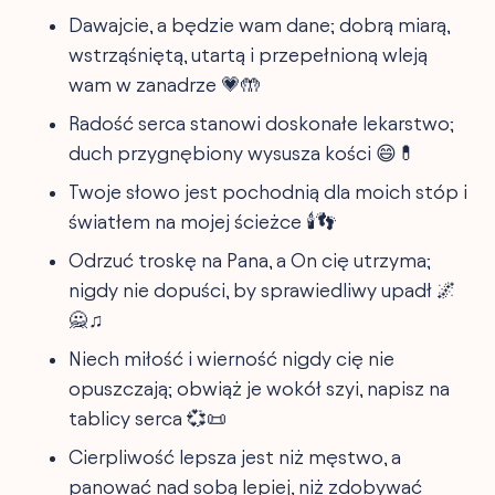
Dawajcie, a będzie wam dane; dobrą miarą,
wstrząśniętą, utartą i przepełnioną wleją
wam w zanadrze 💗🤲
Radość serca stanowi doskonałe lekarstwo;
duch przygnębiony wysusza kości 😄💊
Twoje słowo jest pochodnią dla moich stóp i
światłem na mojej ścieżce 🕯️👣
Odrzuć troskę na Pana, a On cię utrzyma;
nigdy nie dopuści, by sprawiedliwy upadł 🌌
🙅‍♫
Niech miłość i wierność nigdy cię nie
opuszczają; obwiąż je wokół szyi, napisz na
tablicy serca 💞📜
Cierpliwość lepsza jest niż męstwo, a
panować nad sobą lepiej, niż zdobywać