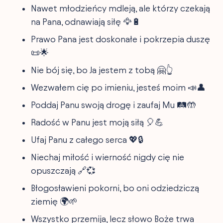
Nawet młodzieńcy mdleją, ale którzy czekają
na Pana, odnawiają siłę 🦅🔋
Prawo Pana jest doskonałe i pokrzepia duszę
📜🌟
Nie bój się, bo Ja jestem z tobą 🤗👆
Wezwałem cię po imieniu, jesteś moim 📣👤
Poddaj Panu swoją drogę i zaufaj Mu 🛤️🤲
Radość w Panu jest moją siłą 🎈💪
Ufaj Panu z całego serca 💖🔒
Niechaj miłość i wierność nigdy cię nie
opuszczają 🔗💞
Błogosławieni pokorni, bo oni odziedziczą
ziemię 🌍🌱
Wszystko przemija, lecz słowo Boże trwa