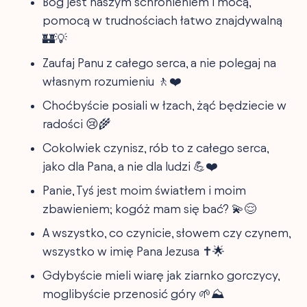
Bóg jest naszym schronieniem i mocą,
pomocą w trudnościach łatwo znajdywalną
🏰💡
Zaufaj Panu z całego serca, a nie polegaj na
własnym rozumieniu 🚶❤️
Choćbyście posiali w łzach, żąć będziecie w
radości 😢🌾
Cokolwiek czynisz, rób to z całego serca,
jako dla Pana, a nie dla ludzi 💪❤️
Panie, Tyś jest moim światłem i moim
zbawieniem; kogóż mam się bać? 💫😌
A wszystko, co czynicie, słowem czy czynem,
wszystko w imię Pana Jezusa ✝️🌟
Gdybyście mieli wiarę jak ziarnko gorczycy,
moglibyście przenosić góry 🌱⛰️