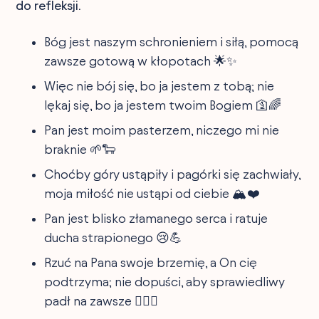
do refleksji.
Bóg jest naszym schronieniem i siłą, pomocą
zawsze gotową w kłopotach 🌟✨
Więc nie bój się, bo ja jestem z tobą; nie
lękaj się, bo ja jestem twoim Bogiem 🛐🌈
Pan jest moim pasterzem, niczego mi nie
braknie 🌱🐑
Choćby góry ustąpiły i pagórki się zachwiały,
moja miłość nie ustąpi od ciebie 🏔️❤️
Pan jest blisko złamanego serca i ratuje
ducha strapionego 😢💪
Rzuć na Pana swoje brzemię, a On cię
podtrzyma; nie dopuści, aby sprawiedliwy
padł na zawsze 🏋️‍♂️🙏