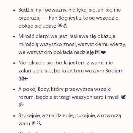
Bądź silny i odważny, nie lękaj się, ani się nie
przerażaj — Pan Bóg jest z tobą wszędzie,
dokąd się udasz 🌟💪
Miłość cierpliwa jest, łaskawa się okazuje,
miłością wszystko znosi, wszystkiemu wierzy,
we wszystkim pokłada nadzieję 💌❤️
Nie lękajcie się, bo Ja jestem z wami; nie
załamujcie się, bo Ja jestem waszym Bogiem
👐➕
A pokój Boży, który przewyższa wszelki
rozum, będzie strzegł waszych serc i myśli 🕊️
💭
Szukajcie, a znajdziecie; pukajcie, a otworzą
wam 🚪🔍