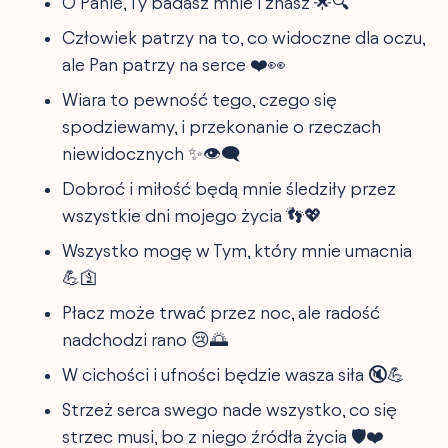
O Panie, Ty badasz mnie i znasz 🌟🔍
Człowiek patrzy na to, co widoczne dla oczu,
ale Pan patrzy na serce ❤️👀
Wiara to pewność tego, czego się
spodziewamy, i przekonanie o rzeczach
niewidocznych ✨👁️‍🗨️
Dobroć i miłość będą mnie śledziły przez
wszystkie dni mojego życia 👣💖
Wszystko mogę w Tym, który mnie umacnia
💪🛐
Płacz może trwać przez noc, ale radość
nadchodzi rano 😢🌅
W cichości i ufności będzie wasza siła 🔇💪
Strzeż serca swego nade wszystko, co się
strzec musi, bo z niego źródła życia 🛡️❤️