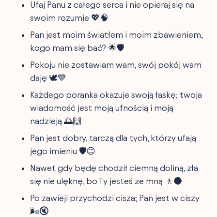
Ufaj Panu z całego serca i nie opieraj się na
swoim rozumie 💖🧠
Pan jest moim światłem i moim zbawieniem,
kogo mam się bać? 🌟🛡️
Pokoju nie zostawiam wam, swój pokój wam
daję 🕊️💙
Każdego poranka okazuje swoją łaskę; twoja
wiadomość jest moją ufnością i moją
nadzieją 🌅🙌
Pan jest dobry, tarczą dla tych, którzy ufają
jego imieniu 🛡️😊
Nawet gdy będę chodził ciemną doliną, zła
się nie ulęknę, bo Ty jesteś ze mną 🚶🌑
Po zawieji przychodzi cisza; Pan jest w ciszy
🌬️🔇