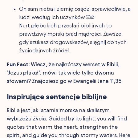
On sam nieba i ziemię osądzi sprawiedliwie, a
ludzi według ich uczynków 🌐⚖️
Nurt głębokich przesłań biblijnych to
prawdziwy morski prąd mądrości. Zawsze,
gdy szukasz drogowskazów, sięgnij do tych
życiodajnych źródeł.
Fun Fact:
Wiesz, że najkrótszy werset w Biblii,
"Jezus płakał", mówi tak wiele tylko dwoma
słowami? Znajdziesz go w Ewangelii Jana 11,35.
Inspirujące sentencje biblijne
Biblia jest jak latarnia morska na skalistym
wybrzeżu życia. Guided by its light, you will find
quotes that warm the heart, strengthen the
spirit, and guide you through stormy waters. Here