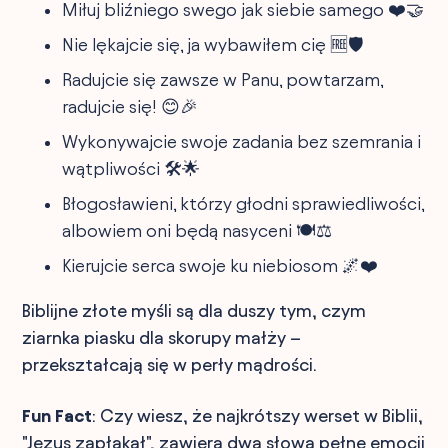
Miłuj bliźniego swego jak siebie samego ❤️🤝
Nie lękajcie się, ja wybawiłem cię 🆓🛡️
Radujcie się zawsze w Panu, powtarzam,
radujcie się! 😊🎉
Wykonywajcie swoje zadania bez szemrania i
wątpliwości 🛠️🌟
Błogosławieni, którzy głodni sprawiedliwości,
albowiem oni będą nasyceni 🍽️⚖️
Kierujcie serca swoje ku niebiosom 🌌❤️
Biblijne złote myśli są dla duszy tym, czym
ziarnka piasku dla skorupy małży –
przekształcają się w perły mądrości.
Fun Fact
: Czy wiesz, że najkrótszy werset w Biblii,
"Jezus zapłakał", zawiera dwa słowa pełne emocji