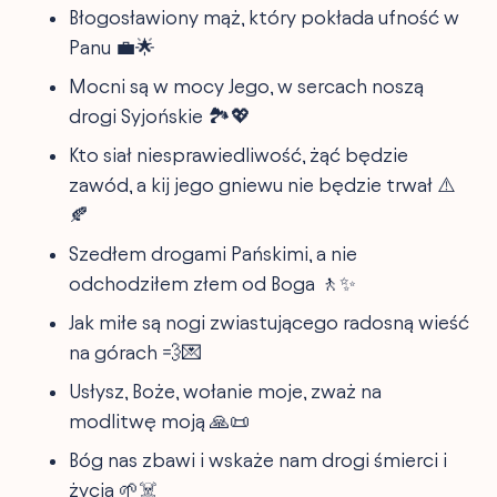
Błogosławiony mąż, który pokłada ufność w
Panu 💼🌟
Mocni są w mocy Jego, w sercach noszą
drogi Syjońskie 🏞️💖
Kto siał niesprawiedliwość, żąć będzie
zawód, a kij jego gniewu nie będzie trwał ⚠️
🍂
Szedłem drogami Pańskimi, a nie
odchodziłem złem od Boga 🚶✨
Jak miłe są nogi zwiastującego radosną wieść
na górach 💨💌
Usłysz, Boże, wołanie moje, zważ na
modlitwę moją 🙏📜
Bóg nas zbawi i wskaże nam drogi śmierci i
życia 🌱☠️