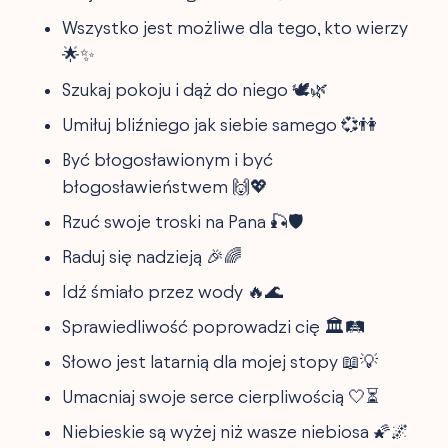
Wszystko jest możliwe dla tego, kto wierzy
🌟✨
Szukaj pokoju i dąż do niego 🕊️🌿
Umiłuj bliźniego jak siebie samego 💞👫
Być błogosławionym i być
błogosławieństwem 🙌💖
Rzuć swoje troski na Pana 🎣🛡️
Raduj się nadzieją 🎉🌈
Idź śmiało przez wody 🔥🌊
Sprawiedliwość poprowadzi cię 🏛️🛤️
Słowo jest latarnią dla mojej stopy 📖💡
Umacniaj swoje serce cierpliwością 🤍⏳
Niebieskie są wyżej niż wasze niebiosa 🌠🌌