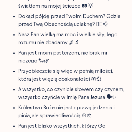
światłem na mojej ścieżce 🛤💡
Dokąd pójdę przed Twoim Duchem? Gdzie
przed Twą Obecnością ucieknę? 🏃‍♂️💨
Nasz Pan wielką ma moc i wielkie siły; Jego
rozumu nie zbadamy 🌌🔬
Pan jest moim pasterzem, nie brak mi
niczego 🐑🌿
Przyobleczcie się więc w pełnią miłości,
która jest więzią doskonałości 🤲💞
A wszystko, co czynicie słowem czy czynem,
wszystko czyńcie w imię Pana Jezusa 🗣✨
Królestwo Boże nie jest sprawą jedzenia i
picia, ale sprawiedliwością 🍲⚖️
Pan jest blisko wszystkich, którzy Go