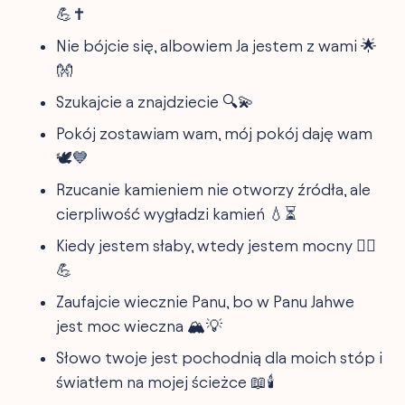
💪✝️
Nie bójcie się, albowiem Ja jestem z wami 🌟
👐
Szukajcie a znajdziecie 🔍💫
Pokój zostawiam wam, mój pokój daję wam
🕊️💙
Rzucanie kamieniem nie otworzy źródła, ale
cierpliwość wygładzi kamień 💧⏳
Kiedy jestem słaby, wtedy jestem mocny 🚶‍♂️
💪
Zaufajcie wiecznie Panu, bo w Panu Jahwe
jest moc wieczna 🏔️💡
Słowo twoje jest pochodnią dla moich stóp i
światłem na mojej ścieżce 📖🕯️