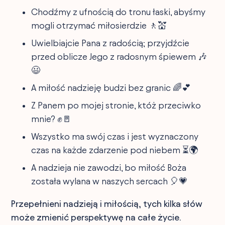
Chodźmy z ufnością do tronu łaski, abyśmy
mogli otrzymać miłosierdzie 🚶💒
Uwielbiajcie Pana z radością; przyjdźcie
przed oblicze Jego z radosnym śpiewem 🎶
😃
A miłość nadzieję budzi bez granic 🌈💕
Z Panem po mojej stronie, któż przeciwko
mnie? ✊🚪
Wszystko ma swój czas i jest wyznaczony
czas na każde zdarzenie pod niebem ⏳🌍
A nadzieja nie zawodzi, bo miłość Boża
została wylana w naszych sercach 🎈💗
Przepełnieni nadzieją i miłością, tych kilka słów
może zmienić perspektywę na całe życie.