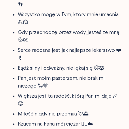
👣
Wszystko mogę w Tym, który mnie umacnia
💪🛐
Gdy przechodzę przez wody, jesteś ze mną
💦👐
Serce radosne jest jak najlepsze lekarstwo ❤️
💊
Bądź silny i odważny, nie lękaj się 😤🦁
Pan jest moim pasterzem, nie brak mi
niczego 🐑💚
Większa jest ta radość, którą Pan mi daje 🎉
😊
Miłość nigdy nie przemija 💘🌅
Rzucam na Pana mój ciężar 🏋️‍♂️☁️