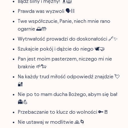
Bądź silny i mężny! 🏋️🦁
Prawda was wyzwoli 🗣️⛓️
Twe współczucie, Panie, niech mnie rano
ogarnie 🌅🤲
Wytrwałość prowadzi do doskonałości 🔗✨
Szukajcie pokój i dążcie do niego 🕊️🤝
Pan jest moim pasterzem, niczego mi nie
braknie 🌱🐑
Na każdy trud miłość odpowiedź znajdzie 💘
🔐
Nie po to mam ducha Bożego, abym się bał
👻💪
Przebaczanie to klucz do wolności 🔑🚪
Nie ustawaj w modlitwie 🙏🌀