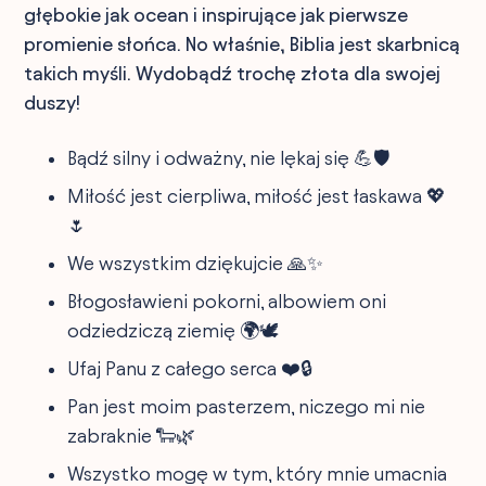
głębokie jak ocean i inspirujące jak pierwsze
promienie słońca. No właśnie, Biblia jest skarbnicą
takich myśli. Wydobądź trochę złota dla swojej
duszy!
Bądź silny i odważny, nie lękaj się 💪🛡️
Miłość jest cierpliwa, miłość jest łaskawa 💖
🌷
We wszystkim dziękujcie 🙏✨
Błogosławieni pokorni, albowiem oni
odziedziczą ziemię 🌍🕊️
Ufaj Panu z całego serca ❤️🔒
Pan jest moim pasterzem, niczego mi nie
zabraknie 🐑🌿
Wszystko mogę w tym, który mnie umacnia