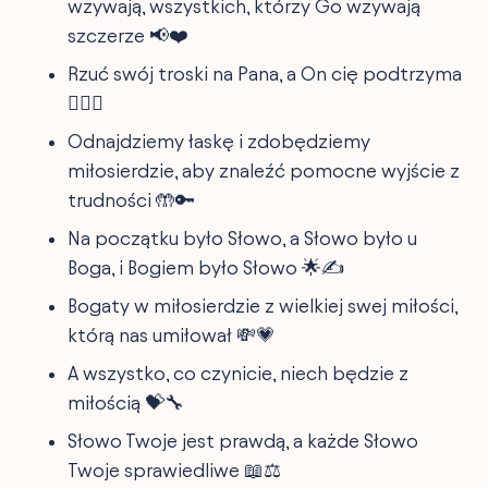
wzywają, wszystkich, którzy Go wzywają
szczerze 📢❤️
Rzuć swój troski na Pana, a On cię podtrzyma
🏋️‍♂️👐
Odnajdziemy łaskę i zdobędziemy
miłosierdzie, aby znaleźć pomocne wyjście z
trudności 🤲🔑
Na początku było Słowo, a Słowo było u
Boga, i Bogiem było Słowo 🌟✍️
Bogaty w miłosierdzie z wielkiej swej miłości,
którą nas umiłował 💸💗
A wszystko, co czynicie, niech będzie z
miłością 💝🔧
Słowo Twoje jest prawdą, a każde Słowo
Twoje sprawiedliwe 📖⚖️